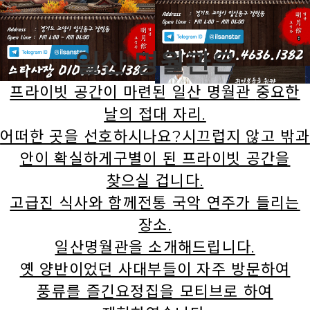
일산 명월관은
프라이빗 공간이 마련된 일산 명월관
중요한
날의 접대 자리.
어떠한 곳을 선호하시나요?시끄럽지 않고 밖과
안이 확실하게구별이 된 프라이빗 공간을
찾으실 겁니다
.
고급진 식사와 함께전통 국악 연주가 들리는
장소.
일산명월관을 소개해드립니다.
옛 양반이었던 사대부들이 자주 방문하여
풍류를 즐긴요정집을 모티브로 하여