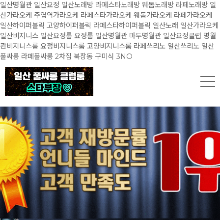
일산명월관 일산요정 일산노래방 라페스타노래방 웨돔노래방 라페노래방 일
산가라오케 주엽역가라오케 라페스타가라오케 웨돔가라오케 라페가라오케
일산하이퍼블릭 고양하이퍼블릭 라페스타하이퍼블릭 일산노래 일산가라오케
일산비지니스 일산요정룸 요정룸 일산명월관 마두명월관 일산요정클럽 명월
관비지니스룸 요정비지니스룸 고양비지니스룸 라페쓰리노 일산쓰리노 일산
풀싸롱 라페풀싸롱 2차집 북창동 구미식 3NO