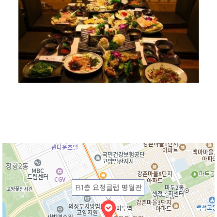
B1층 요정클럽 명월관